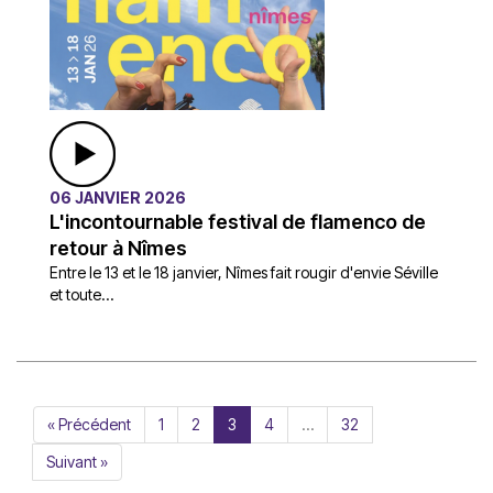
06 JANVIER 2026
L'incontournable festival de flamenco de
retour à Nîmes
Entre le 13 et le 18 janvier, Nîmes fait rougir d'envie Séville
et toute...
« Précédent
1
2
3
4
…
32
Suivant »