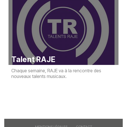
Talent RAJE
Chaque semaine, RAJE va à la rencontre des
nouveaux talents musicaux.
MENTIONS LÉGALES
CONTACT