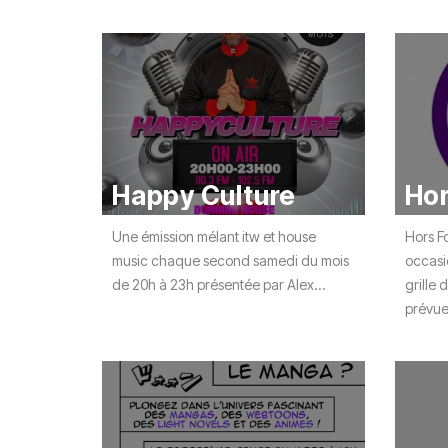
Happy Culture
Hor
Une émission mélant itw et house
Hors F
music chaque second samedi du mois
occasio
de 20h à 23h présentée par Alex...
grille 
prévues