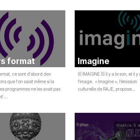
s format
Imagine
ormat, ce sont d'abord des
((( IMAGINE ))) Il y a le son, et il y 
ns que l'on saisit même si la
l'image. « Imagine », l’émission
des programmes ne les avait pas
culturelle de RAJE, propose...
! ...