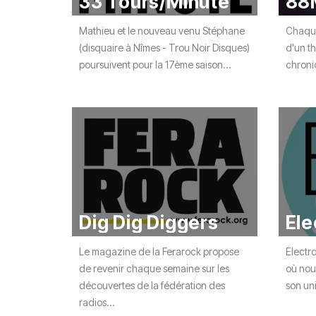
33 Tours/Minute
88
Mathieu et le nouveau venu Stéphane
Chaque
(disquaire à Nîmes - Trou Noir Disques)
d'un th
poursuivent pour la 17ème saison...
chroniq
Dig Dig Diggers
Ele
Le magazine de la Ferarock propose
Electro
de revenir chaque semaine sur les
où nous
découvertes de la fédération des
son uni
radios...