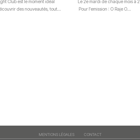
ight Club est le moment idéal
Le 2e mardi de chaque mois à 2
écouvrir des nouveautés, tout...
Pour l'emission : O Raje O...
MENTIONS LÉGALES
CONTACT