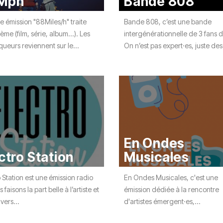
Mph
Bande 808
du
découvert
Festival
Sud
que
le
 émission "88Miles/h" traite
Bande 808, c’est une bande
avec
j’étais
27
ème (film, série, album...). Les
intergénérationnelle de 3 fans d
OgLounis
ma
juin
ueurs reviennent sur le...
On n’est pas expert·es, juste des.
-
mère
2026
20.07.2026
!
»
-
16.07.2026
Émissions
Interviews
Chroniques
Évènements
En Ondes
ctro Station
Musicales
 Station est une émission radio
En Ondes Musicales, c'est une
 faisons la part belle à l’artiste et
émission dédiée à la rencontre
vers...
d'artistes émergent·es,...