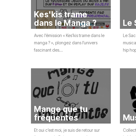
Kes'kis trame
dans le Manga ?
Le 
Avec l’émission « Kes’kis trame dans le
Le Sac
manga ? », plongez dans l’univers
musical
fascinant des...
hip hop
Mange que tu
fréquentes
Mus
Et oui c’est moi, je suis de retour sur
Collec