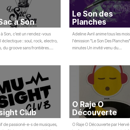
Le Son des
Sac à Son
Planches
 à Son, c’est un rendez-vous
Adeline Avril anime tous les mois
 éclectique : soul, rock, electro,
l'émission "Le Son Des Planches
, du groove sans frontières....
minutes Un invité venu du...
O Raje O
ight Club
Découverte
tif de passioné-e-s de musiques,
O Raje O Découverte par Hervé 