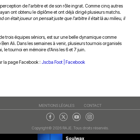
perception de l'arbitre et de son rôle ingrat. Comme cinq autres
 Rayan ont obtenu le diplôme et ont déjà dirigé plusieurs matchs.
 était joueur on pensait juste que l'arbitre il était là au milieu, il
de trois équipes séniors, est sur une belle dynamique comme
e Ben Ali. Dans les semaines à venir, plusieurs tournois organisés
, le tournoi en mémoire d'Anis les 6 et 7 juin.
sur la page Facebook :
Jscba Foot | Facebook
MENTIONS LÉGALES
CONTACT
Copyright© 2026 RAJE. Tous droits réservés.
Soulwax