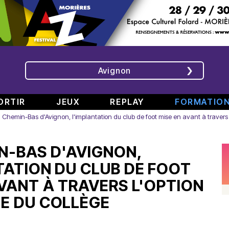
Avignon
ORTIR
JEUX
REPLAY
FORMATIO
 Chemin-Bas d'Avignon, l'implantation du club de foot mise en avant à travers 
ÉMISSIONS
INTERVIEWS
CHRONIQUES
ÉVÈNEMENTS
N-BAS D'AVIGNON,
Bande
Rencontre
RAJE
Conférence
808
avec
fait
de
TATION DU CLUB DE FOOT
#6
Augusta
son
presse
AVANT À TRAVERS L'OPTION
Part.
en
festival
de
2
direct
-
Jean
E DU COLLÈGE
–
de
«
Boucher,
Spéciale
TINALS
Comment
Président
rap
j’ai
Aluna