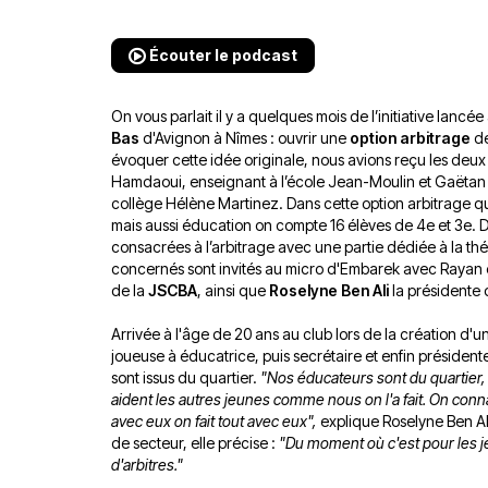
Écouter le podcast
On vous parlait il y a quelques mois de l’initiative lancé
Bas
d'Avignon à Nîmes : ouvrir une
option arbitrage
de
évoquer cette idée originale, nous avions reçu les deux
Hamdaoui, enseignant à l’école Jean-Moulin et Gaëtan
collège Hélène Martinez. Dans cette option arbitrage qui
mais aussi éducation on compte 16 élèves de 4e et 3e. 
consacrées à l’arbitrage avec une partie dédiée à la théor
concernés sont invités au micro d'Embarek avec Rayan et 
de la
JSCBA
, ainsi que
Roselyne Ben Ali
la présidente 
Arrivée à l'âge de 20 ans au club lors de la création d'
joueuse à éducatrice, puis secrétaire et enfin présidente
sont issus du quartier.
"Nos éducateurs sont du quartier, 
aident les autres jeunes comme nous on l'a fait. On connaît
avec eux on fait tout avec eux",
explique Roselyne Ben Ali
de secteur, elle précise :
"Du moment où c'est pour les jeu
d'arbitres."