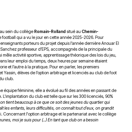
du
découvert
Festival
Sud
que
le
avec
j’étais
27
OgLounis
ma
juin
e au sein du collège
Romain-Rolland
-
situé au
Chemin-
mère
2026
 football qui a vu le jour en cette année 2025-2026. Pour
20.07.2026
!
 enseignants porteurs du projet depuis l’année dernière Anouar El
»
 Sanchez professeur d’EPS, accompagnés de la principale du
-
 mêle activité sportive, apprentissage théorique des lois du jeu,
16.07.2026
Dans leur emploi du temps, deux heures par semaine étaient
ie et l’autre à la pratique. Pour en parler, les premiers
Émissions
Interviews
Chroniques
Yassin, élèves de l’option arbitrage et licenciés au club de foot
du club.
Évènements
une équipe féminine, elle a évolué au fil des années en passant de
. L'implantation du club est telle que sur les 300 licenciés, 90%
on tient beaucoup à ce que ce soit des jeunes du quartier qui
 les enfants, leurs difficultés, on connaît tout d'eux, on grandit
. Concernant l'option arbitrage et le partenariat avec le collège
nes, moi je suis pour (...) En tant que club on a besoin