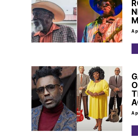
R
N
M
A p
G
O
T
A
A p