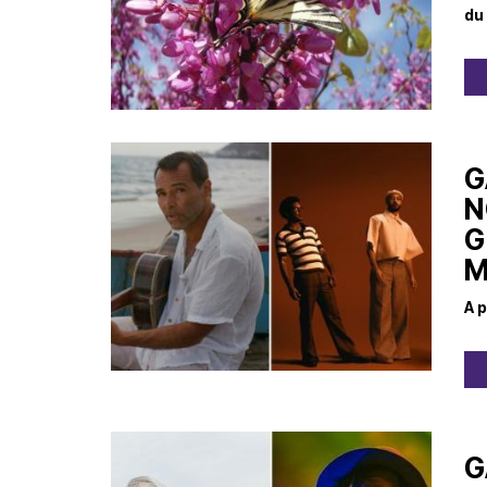
du
G
N
G
M
A p
G