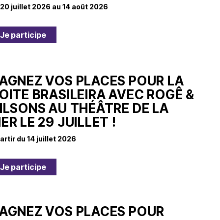
 20 juillet 2026 au 14 août 2026
du
découvert
Festival
Sud
que
le
avec
j’étais
27
Je participe
OgLounis
ma
juin
-
mère
2026
20.07.2026
!
»
AGNEZ VOS PLACES POUR LA
-
OITE BRASILEIRA AVEC ROGÊ &
16.07.2026
ILSONS AU THÉÂTRE DE LA
Émissions
Interviews
Chroniques
ER LE 29 JUILLET !
Évènements
artir du 14 juillet 2026
Je participe
AGNEZ VOS PLACES POUR