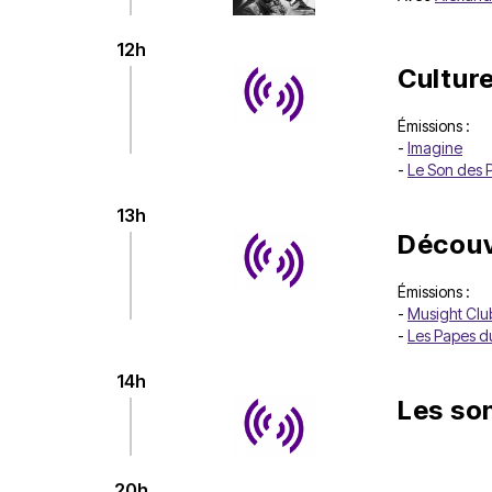
12h
Culture
Émissions :
-
Imagine
-
Le Son des 
13h
Découv
Émissions :
-
Musight Clu
-
Les Papes d
14h
Les so
20h