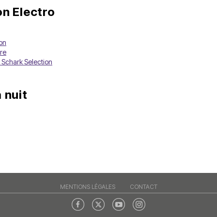
on Electro
ion
re
 Schark Selection
 nuit
MENTIONS LÉGALES
CONTACT