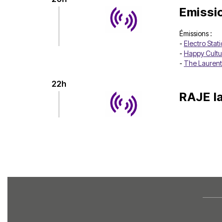
Emissi
Émissions :
-
Electro Stat
-
Happy Cultu
-
The Laurent
22h
RAJE la