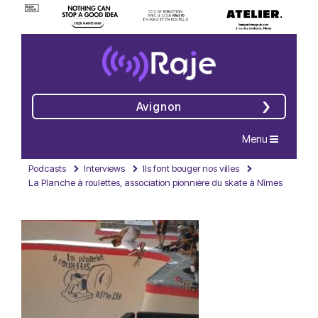
Avignon
Navigation
Menu
Podcasts
Interviews
Ils font bouger nos villes
La Planche à roulettes, association pionnière du skate à Nîmes