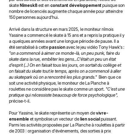
skate
Nîmesk8
est en
constant développement
puisque son
nombre de licenciés augmente chaque année pour atteindre
150 personnes aujourd’hui.
Arrivé dans la structure en mars 2025, le moniteur nîmois
Yassine a commencé le skate à 15 ans et a repris la pratique il y
a quelques années avant une longue période de pause. Il a
été sensibilisé à cette
passion
avec le jeu vidéo Tony Hawk's :
"on a commencé à aimer ce monde-là, un peu punk, faire du
skate dans la rue, embêter les gens...C'était un peu un état
d'esprit (...) On en faisait tous les jours, on sortait du collège et
on faisait du skate tout le temps, après on a commencé à aller
au skatepark où on a rencontré les plus grands."
Bien que ce
soit une activité physique, le moniteur de La Planche à
roulettes ne considère pas le skate comme un sport.
"C'est une
pratique qui nécessiste beaucoup de force psychologique",
précise-t-il.
Pour Yassine, le skate représente un moyen de
vivre-
ensemble
et symbolise un vecteur de
lien social
puissant.
Parmi les activités proposées par La Planche à roulettes à partir
de 2003 : organisation d'événements, des sorties à prix