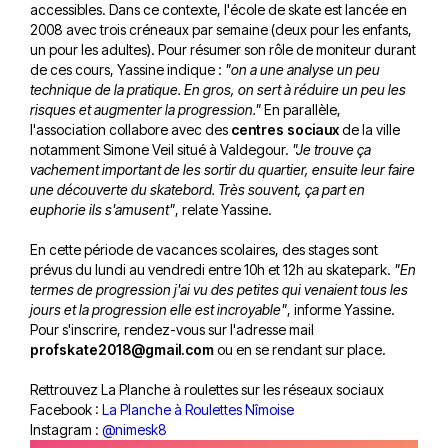
accessibles. Dans ce contexte, l'école de skate est lancée en
2008 avec trois créneaux par semaine (deux pour les enfants,
un pour les adultes). Pour résumer son rôle de moniteur durant
de ces cours, Yassine indique :
"on a une analyse un peu
technique de la pratique. En gros, on sert à réduire un peu les
risques et augmenter la progression."
En parallèle,
l'association collabore avec des
centres sociaux
de la ville
notamment Simone Veil situé à Valdegour.
"Je trouve ça
vachement important de les sortir du quartier, ensuite leur faire
une découverte du skatebord. Très souvent, ça part en
euphorie ils s'amusent"
, relate Yassine.
En cette période de vacances scolaires, des stages sont
prévus du lundi au vendredi entre 10h et 12h au skatepark.
"En
termes de progression j'ai vu des petites qui venaient tous les
jours et la progression elle est incroyable"
, informe Yassine.
Pour s'inscrire, rendez-vous sur l'adresse mail
profskate2018@gmail.com
ou en se rendant sur place.
Rettrouvez La Planche à roulettes sur les réseaux sociaux
Facebook :
La Planche à Roulettes Nîmoise
Instagram :
@nimesk8