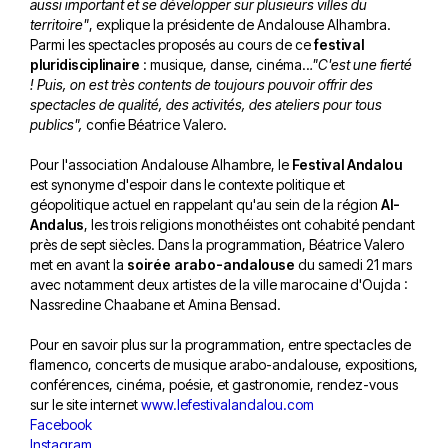
aussi important et se développer sur plusieurs villes du
territoire"
, explique la présidente de Andalouse Alhambra.
Parmi les spectacles proposés au cours de ce
festival
pluridisciplinaire
: musique, danse, cinéma..
."C'est une fierté
! Puis, on est très contents de toujours pouvoir offrir des
spectacles de qualité, des activités, des ateliers pour tous
publics",
confie Béatrice Valero.
Pour l'association Andalouse Alhambre, le
Festival Andalou
est synonyme d'espoir dans le contexte politique et
géopolitique actuel en rappelant qu'au sein de la région
Al-
Andalus
, les trois religions monothéistes ont cohabité pendant
près de sept siècles. Dans la programmation, Béatrice Valero
met en avant la
soirée arabo-andalouse
du samedi 21 mars
avec notamment deux artistes de la ville marocaine d'Oujda :
Nassredine Chaabane et Amina Bensad.
Pour en savoir plus sur la programmation, entre spectacles de
flamenco, concerts de musique arabo-andalouse, expositions,
conférences, cinéma, poésie, et gastronomie, rendez-vous
sur le site internet
www.lefestivalandalou.com
Facebook
Instagram