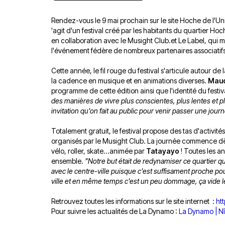
Rendez-vous le 9 mai prochain sur le site Hoche de l'Un
'agit d'un festival créé par les habitants du quartier Hoc
en collaboration avec le Musight Club.et Le Label, qui 
l'événement fédère de nombreux partenaires associatifs e
Cette année, le fil rouge du festival s'articule autour de 
la cadence en musique et en animations diverses.
Maud
programme de cette édition ainsi que l'identité du festiv
des manières de vivre plus conscientes, plus lentes et pl
invitation qu'on fait au public pour venir passer une jou
Totalement gratuit, le festival propose des tas d'activit
organisés par le Musight Club. La journée commence dès 
vélo, roller, skate...animée par
Tatayayo
! Toutes les an
ensemble.
"Notre but était de redynamiser ce quartier qui
avec le centre-ville puisque c'est suffisament proche pou
ville et en même temps c'est un peu dommage, ça vide le 
Retrouvez toutes les informations sur le site internet :
htt
Pour suivre les actualités de La Dynamo :
La Dynamo | N