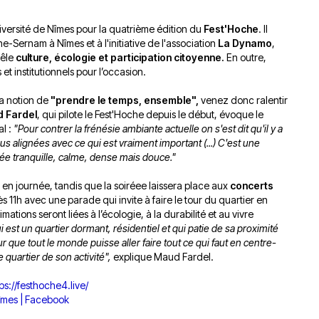
du
découvert
Festival
iversité de Nîmes pour la quatrième édition du
Sud
Fest'Hoche
que
le
. Il
he-Sernam à Nîmes et à l'initiative de l'association
La Dynamo
,
avec
j’étais
27
mêle
culture, écologie et participation citoyenne.
En outre,
OgLounis
ma
juin
t institutionnels pour l’occasion.
-
mère
2026
20.07.2026
!
la notion de
"prendre le temps, ensemble",
venez donc ralentir
»
 Fardel
, qui pilote le Fest'Hoche depuis le début, évoque le
-
al :
"Pour contrer la frénésie ambiante actuelle on s'est dit qu'il y a
16.07.2026
us alignées avec ce qui est vraiment important (...) C'est une
rnée tranquille, calme, dense mais douce."
Émissions
Interviews
Chroniques
és en journée, tandis que la soiréee laissera place aux
concerts
Évènements
11h avec une parade qui invite à faire le tour du quartier en
imations seront liées à l’écologie, à la durabilité et au vivre
 est un quartier dormant, résidentiel et qui patie de sa proximité
r que tout le monde puisse aller faire tout ce qui faut en centre-
quartier de son activité",
explique Maud Fardel.
ps://festhoche4.live/
îmes | Facebook