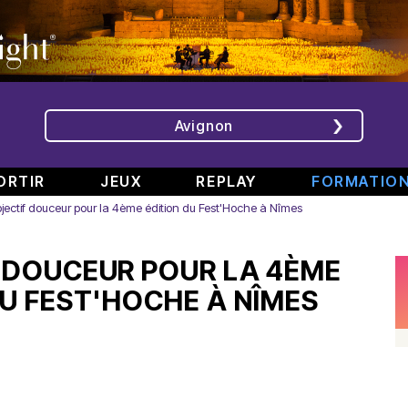
Avignon
ORTIR
JEUX
REPLAY
FORMATIO
jectif douceur pour la 4ème édition du Fest'Hoche à Nîmes
ÉMISSIONS
INTERVIEWS
CHRONIQUES
ÉVÈNEMENTS
 DOUCEUR POUR LA 4ÈME
Bande
Rencontre
RAJE
Conférence
808
avec
fait
de
DU FEST'HOCHE À NÎMES
#6
Augusta
son
presse
Part.
en
festival
de
2
direct
-
Jean
–
de
«
Boucher,
Spéciale
TINALS
Comment
Président
rap
j’ai
Aluna