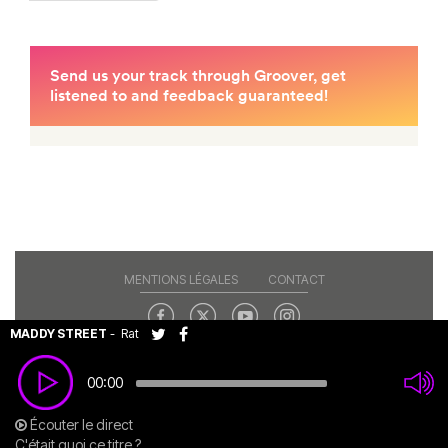
MENTIONS LÉGALES
CONTACT
MADDY STREET
-
Rat
Copyright© 2026 RAJE. Tous droits réservés.
00:00
Écouter le direct
C'était quoi ce titre ?