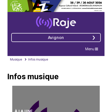
Avignon
Navigation
Menu
Musique
Infos musique
Infos musique
À LA UNE