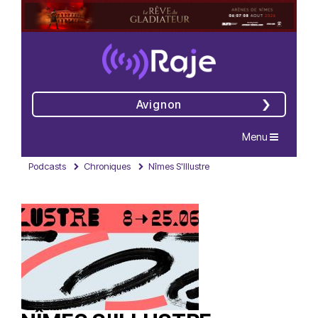
Avignon
Navigation
Menu
Podcasts
Chroniques
Nîmes S'Illustre