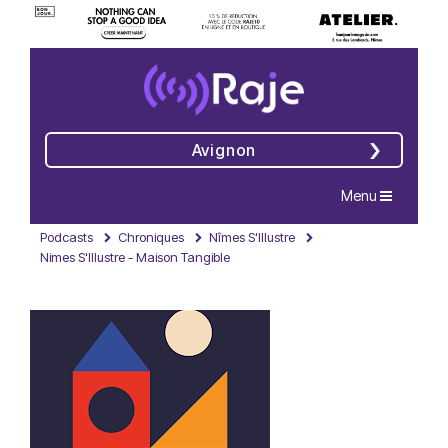
Avignon
Navigation
Menu
Podcasts
Chroniques
Nîmes S'Illustre
Nimes S'Illustre - Maison Tangible