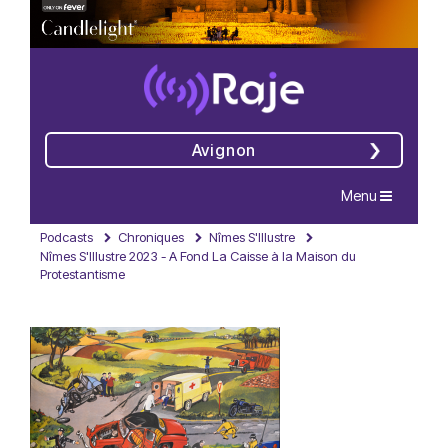
Avignon
Navigation
Menu
Podcasts
Chroniques
Nîmes S'Illustre
Nîmes S'Illustre 2023 - A Fond La Caisse à la Maison du
Protestantisme