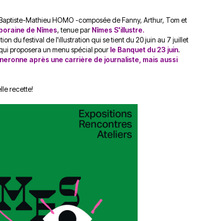
du
découvert
Festival
e de Baptiste-Mathieu HOMO -composée de Fanny, Arthur, Tom et
Sud
que
le
poraine de Nîmes
, tenue par
Nîmes S'illustre.
avec
j’étais
27
n du festival de l'illustration qui se tient du 20 juin au 7 juillet
OgLounis
ma
juin
qui proposera un menu spécial pour
le Banquet du 23 juin
.
-
mère
2026
eronne après une carrière de journaliste, mais aussi
20.07.2026
!
»
-
lle recette!
16.07.2026
Émissions
Interviews
Chroniques
Évènements