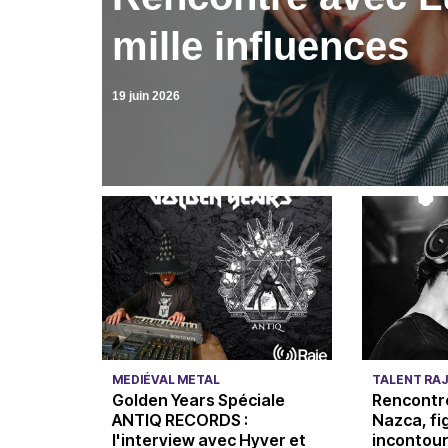
mille influences
19 juin 2026
MEDIÉVAL METAL
TALENT RA
Golden Years Spéciale
Rencontr
ANTIQ RECORDS :
Nazca, fi
l'interview avec Hyver et
incontour