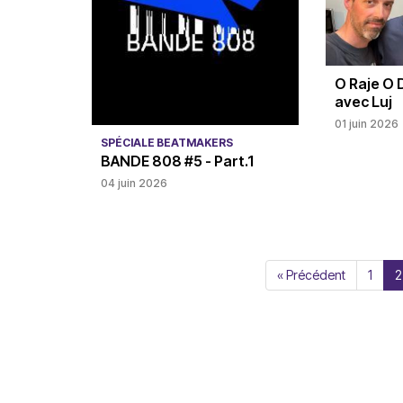
O Raje O
avec Luj
01 juin 2026
SPÉCIALE BEATMAKERS
BANDE 808 #5 - Part.1
04 juin 2026
« Précédent
1
2