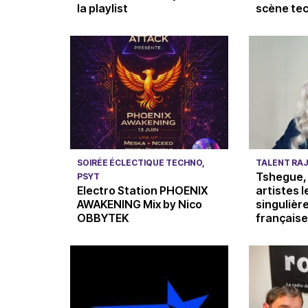
la playlist
scène tec
18 juin 2026
12 juin 2026
SOIRÉE ÉCLECTIQUE TECHNO,
TALENT RA
Tshegue, 
PSYT
Electro Station PHOENIX
artistes l
AWAKENING Mix by Nico
singulièr
OBBYTEK
française.
11 juin 2026
05 juin 2026