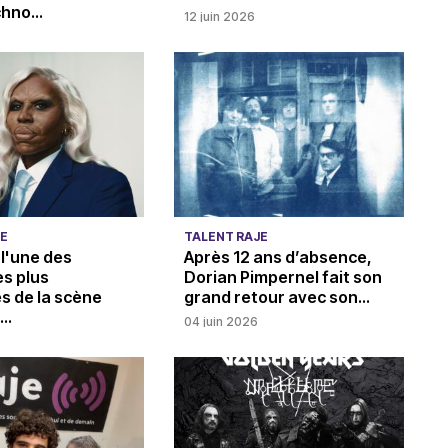
hno...
12 juin 2026
JE
TALENT RAJE
l'une des
Après 12 ans d’absence,
es plus
Dorian Pimpernel fait son
es de la scène
grand retour avec son...
..
04 juin 2026