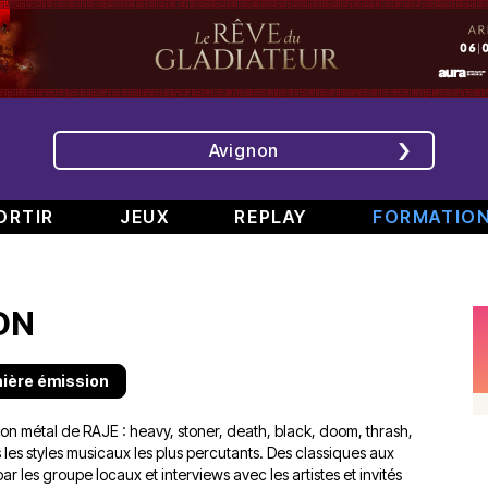
Avignon
ORTIR
JEUX
REPLAY
FORMATIO
ÉMISSIONS
INTERVIEWS
CHRONIQUES
ÉVÈNEMENTS
ON
Bande
Rencontre
RAJE
Conférence
808
avec
fait
de
#6
Augusta
son
presse
nière émission
Part.
en
festival
de
2
direct
-
Jean
ssion métal de RAJE : heavy, stoner, death, black, doom, thrash,
–
de
«
Boucher,
 les styles musicaux les plus percutants. Des classiques aux
Spéciale
TINALS
Comment
Président
r les groupe locaux et interviews avec les artistes et invités
rap
j’ai
Aluna