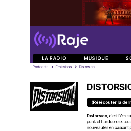
LA RADIO
MUSIQUE
S
Podcasts
Émissions
Distorsion
DISTORSI
(Ré)écouter la der
Distorsion
, c'est l'émi
punk et hardcore et tous
nouveautés en passant pa