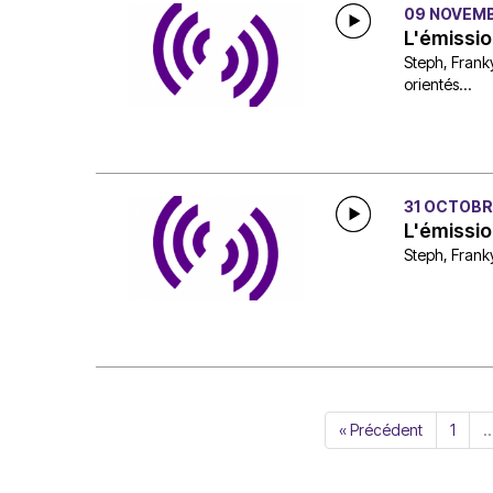
09 NOVEMB
L'émissio
Steph, Franky
orientés...
31 OCTOBR
L'émissio
Steph, Franky
« Précédent
1