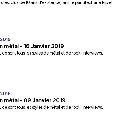
, c'est plus de 10 ans d'existence, animé par Stephane Rip et
du
découvert
Festival
Sud
que
le
avec
j’étais
27
OgLounis
ma
juin
-
mère
2026
 2019
20.07.2026
!
n métal - 16 Janvier 2019
»
e sont tous les styles de métal et de rock. Interviews,
-
16.07.2026
Émissions
Interviews
Chroniques
Évènements
 2019
n métal - 09 Janvier 2019
e sont tous les styles de métal et de rock. Interviews,