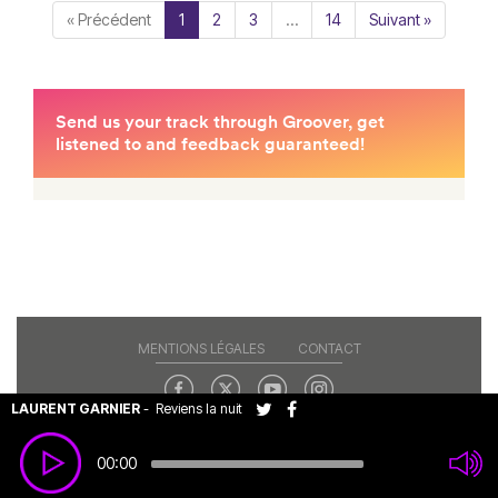
« Précédent
1
2
3
…
14
Suivant »
MENTIONS LÉGALES
CONTACT
LAURENT GARNIER
-
Reviens la nuit
Copyright© 2026 RAJE. Tous droits réservés.
00:00