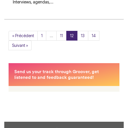
Interviews, agendas,...
« Précédent
1
…
11
12
13
14
Suivant »