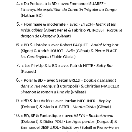
« Du Podcast à la BD » avec Emmanuel SUAREZ -
L’incroyable expédition d
e Corentin Tréguier au Congo
(Nathan BD)
« Hommage & modernité » avec FENECH -
Idéfix et les
Irréductibles
(Albert René) & Fabrizio PETROSSI -
Picsou le
dragon de Glasgow
(Glénat)
« BD & Histoire » avec Robert PAQUET -
André Maginot
(Signe) & André HOUOT -
Azile
(Glénat) & Pierre PLACE -
Les Carolingiens
(Fluide Glacial)
« Les Pin-Up & la BD » avec Patrick HITTE -
Betty Bar
(Paquet)
« Polar & BD » avec Gaëtan BRIZZI -
Double assassinat
dans la rue Morgue
(Futuropolis) & Christian MAUCLER -
Simenon le roman d’une vie
(Phileas)
« BD & Jeu Vidéo »
avec Jordan MECHNER -
Replay
(Delcourt) & Mario ALBERTI -
Monte Cristo
(Glénat)
« BD, SF & Fantastique » avec ASEYN -
Bolchoï Arena
(Delcourt) & Didier POLI -
Les Ages perdus
(Dargaud) &
Emmanuel DESPUJOL -
SideShow
(Soleil) & Pierre-Henry