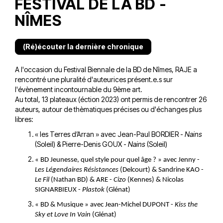
FESTIVAL DE LA BD -
NÎMES
(Ré)écouter la dernière chronique
A l'occasion du Festival Biennale de la BD de Nîmes, RAJE a
rencontré une pluralité d'auteurices présent.e.s sur
l'évènement incontournable du 9ème art.
Au total, 13 plateaux (éction 2023) ont permis de rencontrer 26
auteurs, autour de thèmatiques précises ou d'échanges plus
libres:
« les Terres d’Arran » avec Jean-Paul BORDIER -
Nains
(Soleil) & Pierre-Denis GOUX -
Nains
(Soleil)
« BD Jeunesse, quel style pour quel âge ? » avec Jenny -
Les Légendaires Résistances
(Delcourt) & Sandrine KAO -
Le Fil
(Nathan BD) & ARE -
Cizo
(Kennes) & Nicolas
SIGNARBIEUX -
Plastok
(Glénat)
« BD & Musique » avec Jean-Michel DUPONT -
Kiss the
Sky et Love In Vain
(Glénat)