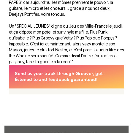
PAPES" car aujourd'hui les mômes prennent le pouvoir, la
guitare, le micro et les choeurs... grace à nos nos deux
Deejays Pontifes, voire tondus.
Un "SPECIAL JEUNES" digne du Jeu des Mille-Francs le jeudi,
et ça dépote mon pote, et sur vinyle ma fille. Plus Punk
qu'Isabelle ? Plus Groovy que Vetty ? Plus Pop que Poppys ?
Impossible. C'est ici et maintenant, alors vazy monte le son
Marion, joues-le plus fort Nestor, et c'est promis aucun titre des
the Who ne sera sacrifié. Comme disait l'autre, "si tu m'crois
pas, hey, tare' ta gueule à la récré "