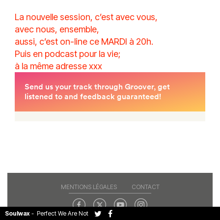
La nouvelle session, c’est avec vous,
avec nous, ensemble,
aussi, c’est on-line ce MARDI à 20h.
Puis en podcast pour la vie;
à la même adresse xxx
MENTIONS LÉGALES
CONTACT
Soulwax
-
Perfect We Are Not