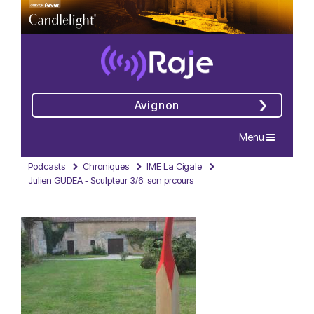
Avignon
Navigation
Menu
Podcasts
Chroniques
IME La Cigale
Julien GUDEA - Sculpteur 3/6: son prcours