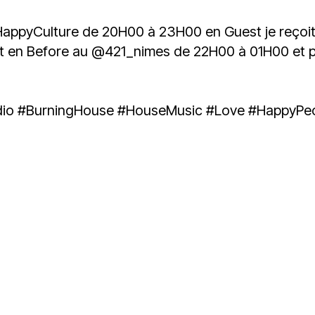
du
découvert
Festival
Sud
que
le
appyCulture de 20H00 à 23H00 en Guest je reçoi
avec
j’étais
27
t en Before au
@421_nimes
de 22H00 à 01H00 et po
OgLounis
ma
juin
-
mère
2026
20.07.2026
!
»
dio
#BurningHouse
#HouseMusic
#Love
#HappyPe
-
16.07.2026
Émissions
Interviews
Chroniques
Évènements