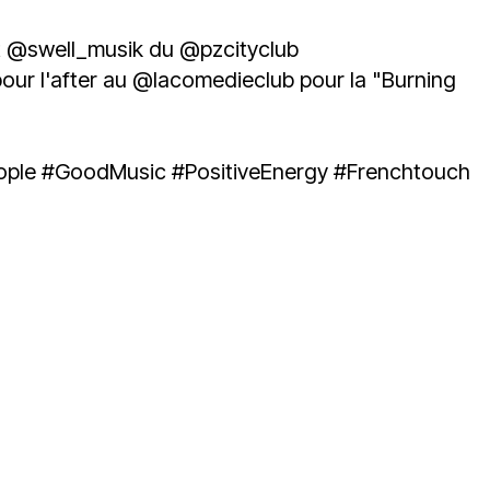
t
@swell_musik
du
@pzcityclub
ur l'after au
@lacomedieclub
pour la "Burning
ople
#GoodMusic
#PositiveEnergy
#Frenchtouch