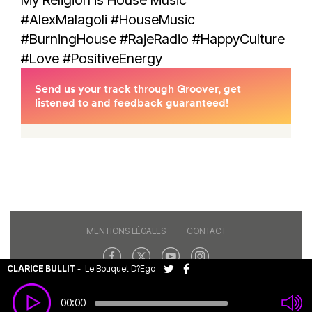
#AlexMalagoli
#HouseMusic
#BurningHouse
#RajeRadio
#HappyCulture
#Love
#PositiveEnergy
MENTIONS LÉGALES
CONTACT
CLARICE BULLIT
-
Le Bouquet D?Ego
Copyright© 2026 RAJE. Tous droits réservés.
00:00