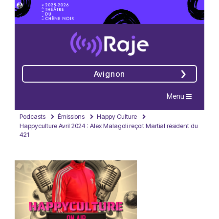
Avignon
Navigation
Menu
Podcasts
Émissions
Happy Culture
Happyculture Avril 2024 : Alex Malagoli reçoit Martial résident du
421