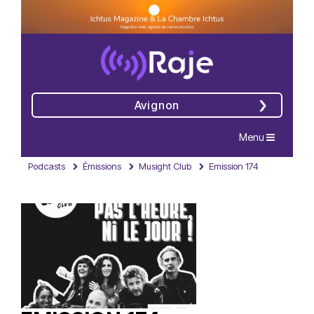
Avignon
Navigation
Menu
Podcasts
Émissions
Musight Club
Emission 174