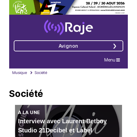
Avignon
Navigation
Menu
Musique
Société
Société
À LA UNE
Interview avec Laurent Betboy
Studio 21Decibel et Label