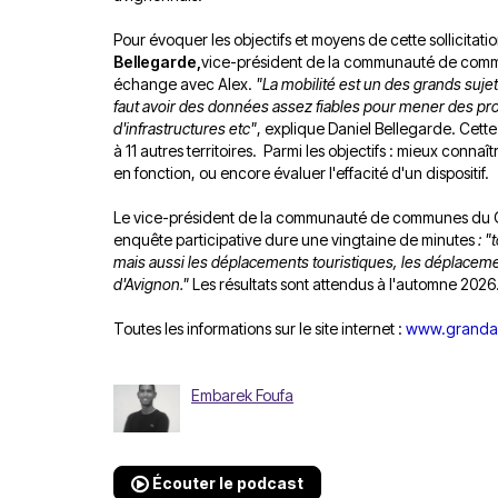
Pour évoquer les objectifs et moyens de cette sollicitat
Bellegarde,
vice-président de la communauté de com
échange avec Alex.
"La mobilité est un des grands sujet
faut avoir des données assez fiables pour mener des pr
d'infrastructures etc"
, explique Daniel Bellegarde. Cet
à 11 autres territoires. Parmi les objectifs : mieux connaî
en fonction, ou encore évaluer l'effacité d'un dispositif.
Le vice-président de la communauté de communes du Gr
enquête participative dure une vingtaine de minutes
: "
mais aussi les déplacements touristiques, les déplacem
d'Avignon."
Les résultats sont attendus à l'automne 2026
Toutes les informations sur le site internet :
www.grandav
Embarek Foufa
Écouter le podcast