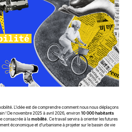
du
découvert
Festival
Sud
que
le
avec
j’étais
27
OgLounis
ma
juin
-
mère
2026
20.07.2026
!
»
-
16.07.2026
Émissions
Interviews
Chroniques
Évènements
mobilité. L'idée est de comprendre comment nous nous déplaçons
ain ! De novembre 2025 à avril 2026, environ
10 000 habitants
e consacrée à la
mobilité
. Ce travail servira à orienter les futures
ement économique et d'urbanisme à projeter sur le bassin de vie