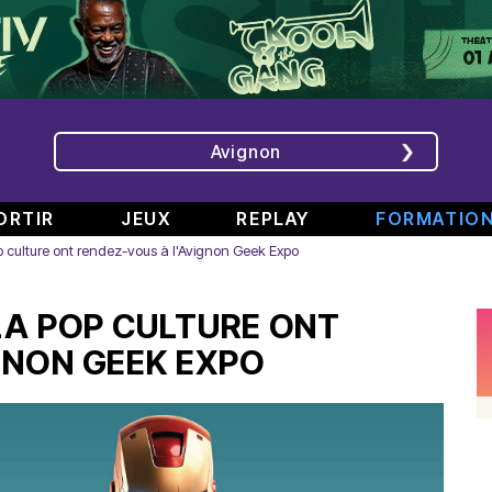
Avignon
ORTIR
JEUX
REPLAY
FORMATIO
op culture ont rendez-vous à l'Avignon Geek Expo
ÉMISSIONS
INTERVIEWS
CHRONIQUES
ÉVÈNEMENTS
LA POP CULTURE ONT
Bande
Rencontre
RAJE
Conférence
808
avec
fait
de
GNON GEEK EXPO
#6
Augusta
son
presse
Part.
en
festival
de
2
direct
-
Jean
–
de
«
Boucher,
Spéciale
TINALS
Comment
Président
rap
j’ai
Aluna