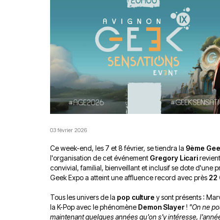
03 février 2026
Ce week-end, les 7 et 8 février, se tiendra la
9ème Geek
l'organisation de cet événement
Gregory Licari
revient
convivial, familial, bienveillant et inclusif se dote d'une
Geek Expo a atteint une affluence record avec près
22 
Tous les univers de la
pop culture
y sont présents : Mar
la K-Pop avec le phénomène
Demon Slayer
!
"On ne po
maintenant quelques années qu'on s'y intéresse, l'année de