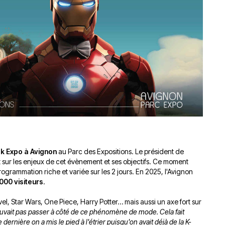
du
découvert
Festival
Sud
que
le
avec
j’étais
27
OgLounis
ma
juin
-
mère
2026
20.07.2026
!
»
-
16.07.2026
Émissions
Interviews
Chroniques
Évènements
 Expo à Avignon
au Parc des Expositions. Le président de
 sur les enjeux de cet évènement et ses objectifs. Ce moment
 programmation riche et variée sur les 2 jours. En 2025, l'Avignon
000 visiteurs
.
vel, Star Wars, One Piece, Harry Potter… mais aussi un axe fort sur
uvait pas passer à côté de ce phénomène de mode. Cela fait
rnière on a mis le pied à l'étrier puisqu'on avait déjà de la K-