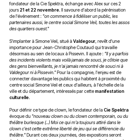
fondateur de la Cie Spektra, échange avec Alex sur ces 2
jours
21 et 22 novembre.
Il savoure d'abord la pérénisation
de l'événement :
"on commence à fidéliser un public, les
partenaires aussi, le centre social Simone Veil, toutes les assos
des quartiers ouest."
S'implanter à Simone Veil, situé à
Valdegour
, revêt d'une
importance pour Jean-Christophe Coutaud qui travaille
désormais au sein de locaux à Pissevin. Il ajoute :
"Il y a parfois
des incidents violents mais voilà jamais de souci, je côtoie que
des gens bienveillants, je n'ai jamais rencontré de souci ni à
Valdegour ni à Pissevin."
Pour la compagnie, l'enjeu est de
connecter davantage les publics qui habitent à proximité du
centre social Simone Veil et ceux d'ailleurs, à l'échelle de la
ville et du département, intéressés par cette
manifestation
culturelle
.
Pour définir ce type de clown, le fondateur de la
Cie Spektra
évoque du
"nouveau clown ou du clown contemporain, ou du
théâtre burlesque (...) Moi ce qui m'a toujours attiré dans le
clown c'est cette extrême liberté de jeu qui se différencie du
théâtre."
Durant ces deux journées, des expositions seront