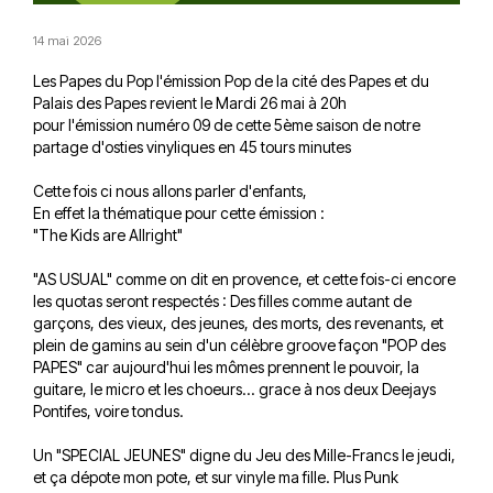
14 mai 2026
Les Papes du Pop l'émission Pop de la cité des Papes et du
Palais des Papes revient le Mardi 26 mai à 20h
pour l'émission numéro 09 de cette 5ème saison de notre
partage d'osties vinyliques en 45 tours minutes
Cette fois ci nous allons parler d'enfants,
En effet la thématique pour cette émission :
"The Kids are Allright"
"AS USUAL" comme on dit en provence, et cette fois-ci encore
les quotas seront respectés : Des filles comme autant de
garçons, des vieux, des jeunes, des morts, des revenants, et
plein de gamins au sein d'un célèbre groove façon "POP des
PAPES" car aujourd'hui les mômes prennent le pouvoir, la
guitare, le micro et les choeurs... grace à nos deux Deejays
Pontifes, voire tondus.
Un "SPECIAL JEUNES" digne du Jeu des Mille-Francs le jeudi,
et ça dépote mon pote, et sur vinyle ma fille. Plus Punk