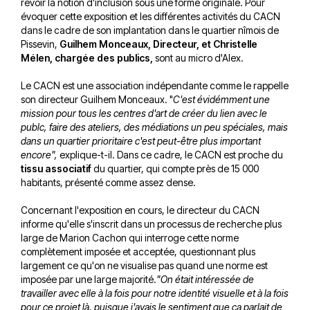
revoir la notion d'inclusion sous une forme originale. Pour
évoquer cette exposition et les différentes activités du CACN
dans le cadre de son implantation dans le quartier nîmois de
Pissevin,
Guilhem Monceaux, Directeur, et Christelle
Mélen, chargée des publics,
sont au micro d'Alex.
Le CACN est une association indépendante comme le rappelle
son directeur Guilhem Monceaux. "
C'est évidémment une
mission pour tous les centres d'art de créer du lien avec le
publc, faire des ateliers, des médiations un peu spéciales, mais
dans un quartier prioritaire c'est peut-être plus important
encore",
explique-t-il. Dans ce cadre, le CACN est proche du
tissu associatif
du quartier, qui compte près de 15 000
habitants, présenté comme assez dense.
Concernant l'exposition en cours, le directeur du CACN
informe qu'elle s'inscrit dans un processus de recherche plus
large de Marion Cachon qui interroge cette norme
complètement imposée et acceptée, questionnant plus
largement ce qu'on ne visualise pas quand une norme est
imposée par une large majorité.
"On était intéressée de
travailler avec elle à la fois pour notre identité visuelle et à la fois
pour ce projet là, puisque j'avais le sentiment que ça parlait de