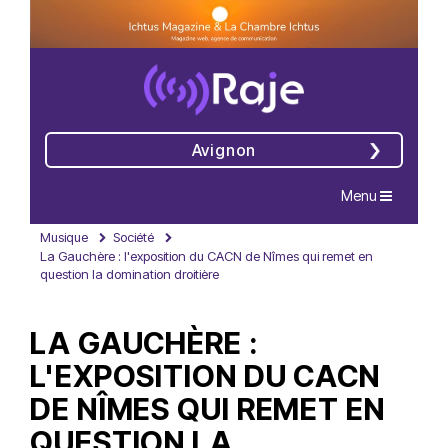
Avignon
Navigation
Menu
Musique
Société
La Gauchère : l'exposition du CACN de Nîmes qui remet en
question la domination droitière
LA GAUCHÈRE :
L'EXPOSITION DU CACN
DE NÎMES QUI REMET EN
QUESTION LA