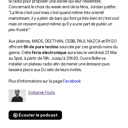
la radio pour proposer une soirée qui leur ressemble.
Concernant le choix du week-end de la féria, Jordan justifie :
"La féria c'est cool mais c'est quand même très orienté
mainstream, il y a plein de bars qui font ça très bien et c'est cool
mais on ressent quand même qu'il y a une part de public un
peu frustré."
Aux platines, MADS, DEETHAN, CEBB, PAUL NAZCA et RYGO
offriront
6h de pure techno
sourcée par ces grands noms du
genre. Cette
féria électronique
aura lieu le vendredi 22 Mai
au Spot, à partir de 19h. Jusqu'à 20h30, Ouvre Boîte va
installer un plateau radio afin de mener une émission puis
laissera place aux DJ sets de leurs invités.
Plus d'informations sur la page
Facebook
Embarek Foufa
Écouter le podcast