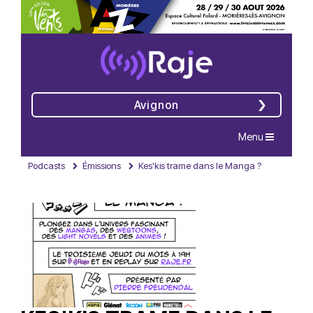
Avignon
Navigation
Menu
Podcasts
Émissions
Kes'kis trame dans le Manga ?