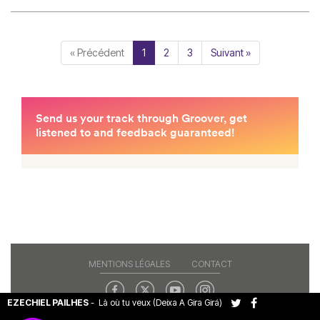
« Précédent
1
2
3
Suivant »
MENTIONS LÉGALES
CONTACT
EZECHIEL PAILHES
-
Là où tu veux (Deixa A Gira Girá)
Copyright© 2026 RAJE. Tous droits réservés.