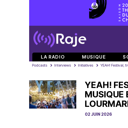
LA RADIO
MUSIQUE
S
Podcasts
Interviews
Initiatives
YEAH! Festival, t
YEAH! FE
MUSIQUE 
LOURMAR
02 JUIN 2026