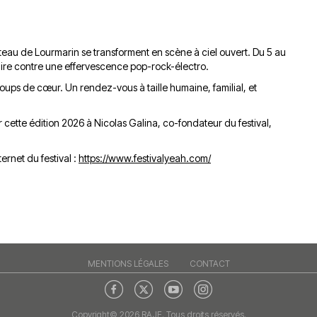
du
découvert
Festival
Sud
que
le
avec
j’étais
27
eau de Lourmarin se transforment en scène à ciel ouvert. Du 5 au
OgLounis
ma
juin
aire contre une effervescence pop-rock-électro.
-
mère
2026
coups de cœur. Un rendez-vous à taille humaine, familial, et
20.07.2026
!
»
-
 cette édition 2026 à Nicolas Galina, co-fondateur du festival,
16.07.2026
ternet du festival :
https://www.festivalyeah.com/
Émissions
Interviews
Chroniques
Évènements
MENTIONS LÉGALES
CONTACT
Copyright© 2026 RAJE. Tous droits réservés.