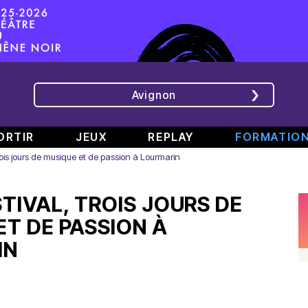
Avignon
ORTIR
JEUX
REPLAY
FORMATIO
rois jours de musique et de passion à Lourmarin
ÉMISSIONS
INTERVIEWS
CHRONIQUES
ÉVÈNEMENTS
STIVAL, TROIS JOURS DE
Bande
Rencontre
RAJE
Conférence
808
avec
fait
de
ET DE PASSION À
#6
Augusta
son
presse
IN
Part.
en
festival
de
2
direct
-
Jean
–
de
«
Boucher,
Spéciale
TINALS
Comment
Président
rap
j’ai
Aluna