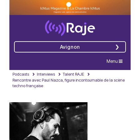
Avignon
Navigation
Menu
Podcasts
Interviews
Talent RAJE
Rencontre avec Paul Nazca, figure incontournable de la scène
techno française