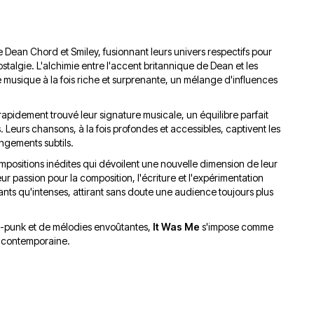
du
découvert
Festival
Sud
que
le
avec
j’étais
27
e Dean Chord et Smiley, fusionnant leurs univers respectifs pour
OgLounis
ma
juin
stalgie. L'alchimie entre l'accent britannique de Dean et les
-
mère
2026
 musique à la fois riche et surprenante, un mélange d'influences
20.07.2026
!
»
 rapidement trouvé leur signature musicale, un équilibre parfait
-
 Leurs chansons, à la fois profondes et accessibles, captivent les
16.07.2026
angements subtils.
mpositions inédites qui dévoilent une nouvelle dimension de leur
Émissions
Interviews
Chroniques
leur passion pour la composition, l'écriture et l'expérimentation
Évènements
vants qu'intenses, attirant sans doute une audience toujours plus
st-punk et de mélodies envoûtantes,
It Was Me
s'impose comme
e contemporaine.