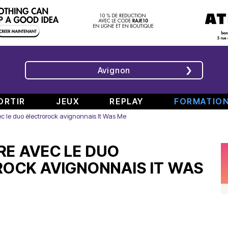
Avignon
ORTIR
JEUX
REPLAY
FORMATIO
c le duo électrorock avignonnais It Was Me
ÉMISSIONS
INTERVIEWS
CHRONIQUES
ÉVÈNEMENTS
E AVEC LE DUO
Bande
Rencontre
RAJE
Conférence
808
avec
fait
de
OCK AVIGNONNAIS IT WAS
#6
Augusta
son
presse
Part.
en
festival
de
2
direct
-
Jean
–
de
«
Boucher,
Spéciale
TINALS
Comment
Président
rap
j’ai
Aluna