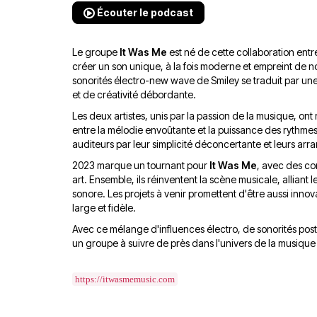
Écouter le podcast
Le groupe
It Was Me
est né de cette collaboration entr
créer un son unique, à la fois moderne et empreint de no
sonorités électro-new wave de Smiley se traduit par une
et de créativité débordante.
Les deux artistes, unis par la passion de la musique, ont
entre la mélodie envoûtante et la puissance des rythmes.
auditeurs par leur simplicité déconcertante et leurs arr
2023 marque un tournant pour
It Was Me
, avec des co
art. Ensemble, ils réinventent la scène musicale, alliant 
sonore. Les projets à venir promettent d'être aussi inno
large et fidèle.
Avec ce mélange d'influences électro, de sonorités po
un groupe à suivre de près dans l'univers de la musiqu
https://itwasmemusic.com