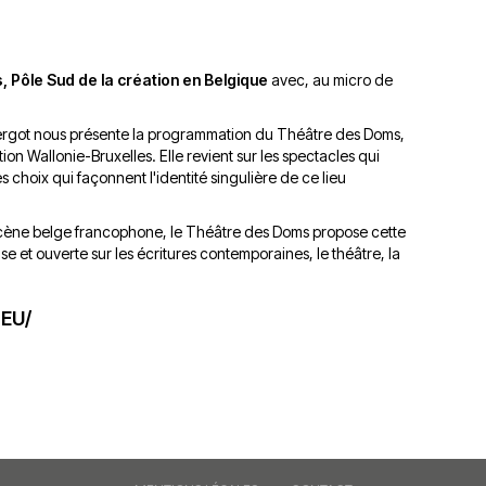
du
découvert
Festival
Sud
que
le
avec
j’étais
27
Pôle Sud de la création en Belgique
avec, au micro de
OgLounis
ma
juin
-
mère
2026
 Bergot nous présente la programmation du Théâtre des Doms,
20.07.2026
!
n Wallonie-Bruxelles. Elle revient sur les spectacles qui
»
es choix qui façonnent l'identité singulière de ce lieu
-
16.07.2026
a scène belge francophone, le Théâtre des Doms propose cette
t ouverte sur les écritures contemporaines, le théâtre, la
Émissions
Interviews
Chroniques
Évènements
EU/