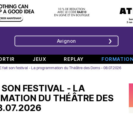
Avignon
ORTIR
JEUX
REPLAY
FORMATIO
 fait son festival - La programmation du Théâtre des Doms - 08.07.2026
ÉMISSIONS
INTERVIEWS
CHRONIQUES
ÉVÈNEMENTS
 SON FESTIVAL - LA
Bande
Rencontre
RAJE
Conférence
808
avec
fait
de
MATION DU THÉÂTRE DES
#6
Augusta
son
presse
8.07.2026
Part.
en
festival
de
2
direct
-
Jean
–
de
«
Boucher,
Spéciale
TINALS
Comment
Président
rap
j’ai
Aluna