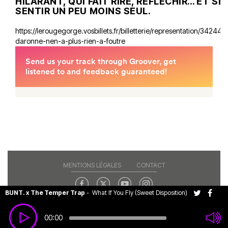
HILARANT, QUI FAIT RIRE, RÉFLÉCHIR… ET SE
SENTIR UN PEU MOINS SEUL.
https://lerougegorge.vosbillets.fr/billetterie/representation/34244/l
daronne-nen-a-plus-rien-a-foutre
MENTIONS LÉGALES
CONTACT
BUNT. x The Temper Trap
-
What If You Fly (Sweet Disposition)
Copyright© 2026 RAJE. Tous droits réservés.
00:00