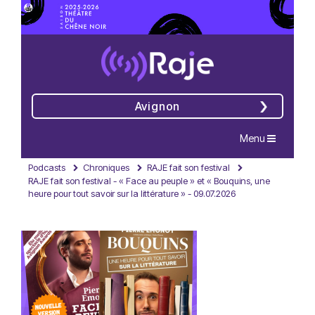
Avignon
Navigation
Menu
Podcasts
Chroniques
RAJE fait son festival
RAJE fait son festival - « Face au peuple » et « Bouquins, une
heure pour tout savoir sur la littérature » - 09.07.2026