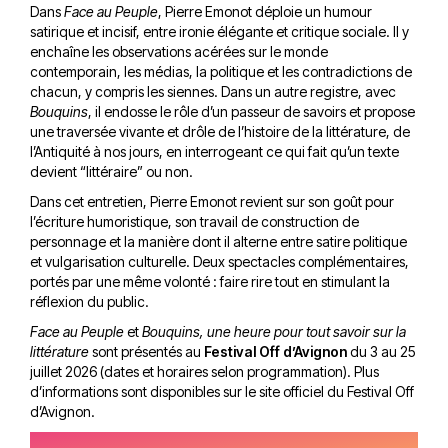
Dans
Face au Peuple
, Pierre Emonot déploie un humour
satirique et incisif, entre ironie élégante et critique sociale. Il y
enchaîne les observations acérées sur le monde
contemporain, les médias, la politique et les contradictions de
chacun, y compris les siennes. Dans un autre registre, avec
Bouquins
, il endosse le rôle d’un passeur de savoirs et propose
une traversée vivante et drôle de l’histoire de la littérature, de
l’Antiquité à nos jours, en interrogeant ce qui fait qu’un texte
devient “littéraire” ou non.
Dans cet entretien, Pierre Emonot revient sur son goût pour
l’écriture humoristique, son travail de construction de
personnage et la manière dont il alterne entre satire politique
et vulgarisation culturelle. Deux spectacles complémentaires,
portés par une même volonté : faire rire tout en stimulant la
réflexion du public.
Face au Peuple
et
Bouquins, une heure pour tout savoir sur la
littérature
sont présentés au
Festival Off d’Avignon
du 3 au 25
juillet 2026 (dates et horaires selon programmation). Plus
d’informations sont disponibles sur
le site officiel du Festival Off
d’Avignon
.