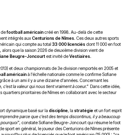
du
découvert
Festival
Sud
que
le
avec
j’étais
27
OgLounis
ma
juin
s de
football américain
créé en 1998. Au-delà de cette
-
mère
2026
ement intégrés aux
Centurions de Nîmes
. Ces deux autres sports
20.07.2026
!
américain qui compte au total
33 000 licenciés
dont 11 000 en foot
»
 alors que la saison 2026 de deuxième division vient de
-
iane Beugre-Joncourt
est invité de
Vestiaires
.
16.07.2026
t 2013) et deux championnats de 3e division remportés en 2005 et
Émissions
Interviews
Chroniques
ball américain
à l'échelle nationale comme le confirme Sofiane
râce à un ami il y a une dizaine d'années. Concernant les
Évènements
le, c'est la valeur qui nous tient vraiment à coeur."
Dans cette idée,
ts quartiers prioritaires de Nîmes en collaborant avec le secteur
 sport dynamique basé sur la
discipline
, la
stratégie
et un fort esprit
comprendre parce que c'est des temps discontinus, il y a beaucoup
 pourquoi"
, constate Sofiane Beugre-Joncourt qui résume le foot
de sport en général, le joueur des Centurions de Nîmes présente
t aujourd'hui plus de licenciés que le foot américain (15 000) :
"ça