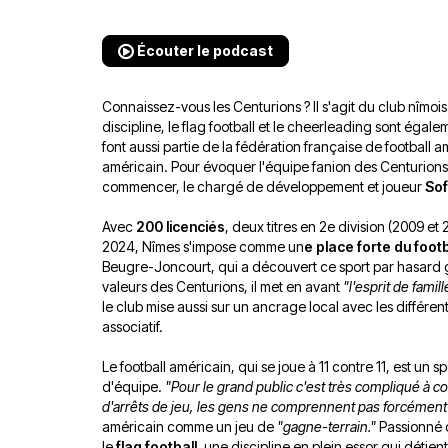
Écouter le podcast
Connaissez-vous les Centurions ? Il s'agit du club nîmoi
discipline, le flag football et le cheerleading sont égal
font aussi partie de la fédération française de football 
américain. Pour évoquer l'équipe fanion des Centurions,
commencer, le chargé de développement et joueur
Sof
Avec
200 licenciés
, deux titres en 2e division (2009 e
2024, Nîmes s'impose comme un
e place forte du foot
Beugre-Joncourt, qui a découvert ce sport par hasard g
valeurs des Centurions, il met en avant
"l'esprit de famil
le club mise aussi sur un ancrage local avec les différen
associatif.
Le football américain, qui se joue à 11 contre 11, est un
d'équipe.
"Pour le grand public c'est très compliqué à 
d'arrêts de jeu, les gens ne comprennent pas forcément
américain comme un jeu de
"gagne-terrain."
Passionné 
le
flag football
, une discipline en plein essor qui détien