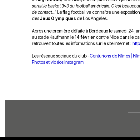
serait le basket 3v3 du football américain. C'est beaucoup
de contact..."
Le flag football va connaître une expositio
des
Jeux Olympiques
de Los Angeles.
Après une première défaite à Bordeaux le samedi 24 janv
au stade Kaufmann le
14 février
contre Nice dans le cadr
retrouvez toutes les informations sur le site internet :
htt
Les réseaux sociaux du club :
Centurions de Nîmes | Nî
Photos et vidéos Instagram