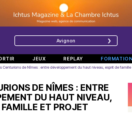
Avignon
ORTIR
JEUX
REPLAY
FORMATIO
s Centurions de Nîmes : entre développement du haut niveau, esprit de famille e
ÉMISSIONS
INTERVIEWS
CHRONIQUES
ÉVÈNEMENTS
URIONS DE NÎMES : ENTRE
Bande
Rencontre
RAJE
Conférence
808
avec
fait
de
EMENT DU HAUT NIVEAU,
#6
Augusta
son
presse
 FAMILLE ET PROJET
Part.
en
festival
de
2
direct
-
Jean
–
de
«
Boucher,
Spéciale
TINALS
Comment
Président
rap
j’ai
Aluna