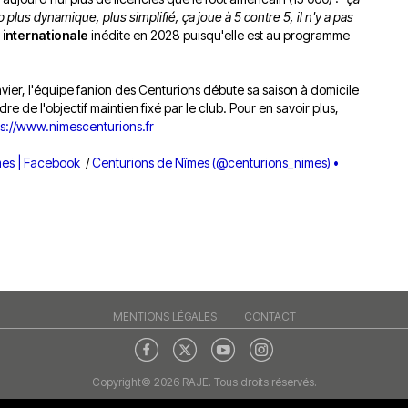
 plus dynamique, plus simplifié, ça joue à 5 contre 5, il n'y a pas
n
internationale
inédite en 2028 puisqu'elle est au programme
ier, l'équipe fanion des Centurions débute sa saison à domicile
e de l'objectif maintien fixé par le club. Pour en savoir plus,
ps://www.nimescenturions.fr
mes | Facebook
/
Centurions de Nîmes (@centurions_nimes) •
MENTIONS LÉGALES
CONTACT
Copyright© 2026 RAJE. Tous droits réservés.