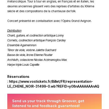
mélancolique. Tour à tour en anglais, en français et en italien, les
œuvres anciennes glissent vers des reprises d’artistes du XXème
siècle et des compositions de la chanteuse de folk.
Concert présenté en coréalisation avec l'Opéra Grand Avignon.
Distribution
Chant, guitare, et codirection artistique Lonny
Cornets, codirection artistique François Cardey
Ensemble Agamemnon
Ténor de viole, violone Juliette Guichard
Basse de viole, lirone Etienne Floutier
Archiluth, colascione Nicolas Arzimanoglou Mas
Harpe triple Louis Capeille
Réservations
:
https://www.vostickets.fr/Billet/FR/representation-
LE_CHENE_NOIR-31499-0.wb?REFID=y08nAAAAAAAnAQ