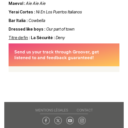
Maevol :
Aïe Aïe Aïe
Yerai Cortes :
Ni En Los Puertos Italianos
Bar Italia
:
Cowbella
Dressed like boys :
Our part of town
Titre de fin
:
La Sécurité :
Deny
MENTIONS LÉGALES
CONTACT