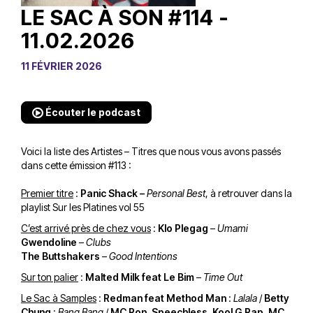
LE SAC À SON #114 -
11.02.2026
11 FÉVRIER 2026
Écouter le podcast
Voici la liste des Artistes – Titres que nous vous avons passés
dans cette émission #113 :
Premier titre
:
Panic Shack
–
Personal Best
, à retrouver dans la
playlist Sur les Platines vol 55
C’est arrivé près de chez vous
:
Klo Plegag
–
Umami
Gwendoline
–
Clubs
The Buttshakers
–
Good Intentions
Sur ton palier
:
Malted Milk feat Le Bim
–
Time Out
Le Sac à Samples
:
Redman feat Method Man
:
Lalala
/
Betty
Chung
:
Bang Bang
/
MC Ron, Speechless, Kool G Rap, MC