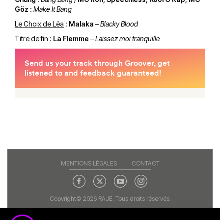
Göz
:
Make It Bang
Le Choix de Lëa
:
Malaka
–
Blacky Blood
Titre de fin
:
La Flemme
–
Laissez moi tranquille
MENTIONS LÉGALES
CONTACT
Copyright© 2026 RAJE. Tous droits réservés.