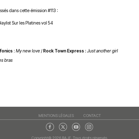
du
découvert
Festival
assés dans cette émission #113 :
Sud
que
le
avec
j’étais
27
laylist Sur les Platines vol 54
OgLounis
ma
juin
-
mère
2026
20.07.2026
!
»
fonics
:
My new love
/
Rock Town Express :
Just another girl
-
es bras
16.07.2026
Émissions
Interviews
Chroniques
Évènements
MENTIONS LÉGALES
CONTACT
Copyright© 2026 RAJE. Tous droits réservés.