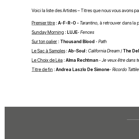
Voici la liste des Artistes – Titres que nous vous avons p
Premier titre
:
A-F-R-O
-
Tarantino
, à retrouver dans la
p
Sunday Morning
:
LUJE
-
Fences
Sur ton palier
:
Thousand Blood
-
Path
Le Sac à Samples
:
Ab-Soul
:
California Dream
/
The Del
Le Choix de Lëa
:
Alma Rechtman
-
Je veux être dans t
Titre de fin
:
Andrea Laszlo De Simone
-
Ricordo Tattile