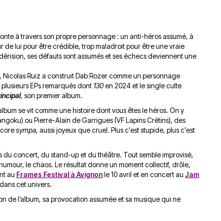
du
découvert
Festival
Sud
que
le
avec
j’étais
27
aconte à travers son propre personnage : un anti-héros assumé, à
OgLounis
ma
juin
 sûr de lui pour être crédible, trop maladroit pour être une vraie
-
mère
2026
todérision, ses défauts sont assumés et ses échecs deviennent une
20.07.2026
!
»
e, Nicolas Ruiz a construit Dab Rozer comme un personnage
-
s plusieurs EPs remarqués dont
130
en 2024 et le single culte
incipal
, son premier album.
16.07.2026
l’album se vit comme une histoire dont vous êtes le héros. On y
Émissions
Interviews
Chroniques
ngoku) ou Pierre-Alain de Garrigues (VF Lapins Crétins), des
encore
sympa
, aussi joyeux que cruel. Plus c'est stupide, plus c'est
Évènements
ois du concert, du stand-up et du théâtre. Tout semble improvisé,
l’humour, le chaos. Le résultat donne un moment collectif, drôle,
ent au
Frames Festival à Avignon
le 10 avril et en concert au
Jam
 dans cet univers.
on de l’album, sa provocation assumée et sa musique qui ne