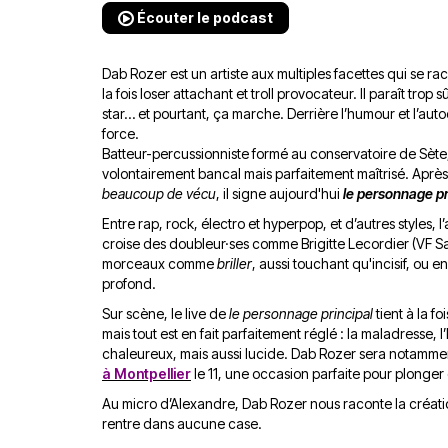
Écouter le podcast
Dab Rozer est un artiste aux multiples facettes qui se r
la fois loser attachant et troll provocateur. Il paraît trop
star… et pourtant, ça marche. Derrière l’humour et l’au
force.
Batteur-percussionniste formé au conservatoire de Sèt
volontairement bancal mais parfaitement maîtrisé. Aprè
beaucoup de vécu
, il signe aujourd'hui
le personnage pr
Entre rap, rock, électro et hyperpop, et d’autres styles, 
croise des doubleur·ses comme Brigitte Lecordier (VF Sa
morceaux comme
briller
, aussi touchant qu'incisif, ou 
profond.
Sur scène, le live de
le personnage principal
tient à la f
mais tout est en fait parfaitement réglé : la maladresse, 
chaleureux, mais aussi lucide. Dab Rozer sera notamm
à Montpellier
le 11, une occasion parfaite pour plonger
Au micro d’Alexandre, Dab Rozer nous raconte la créati
rentre dans aucune case.