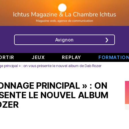
Avignon
ORTIR
JEUX
REPLAY
FORMATIO
e principal » : on vous présente le nouvel album de Dab Rozer
ÉMISSIONS
INTERVIEWS
CHRONIQUES
ÉVÈNEMENTS
ONNAGE PRINCIPAL » : ON
Bande
Rencontre
RAJE
Conférence
808
avec
fait
de
SENTE LE NOUVEL ALBUM
#6
Augusta
son
presse
OZER
Part.
en
festival
de
2
direct
-
Jean
–
de
«
Boucher,
Spéciale
TINALS
Comment
Président
rap
j’ai
Aluna