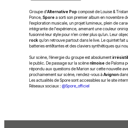
Groupe d'
Alternative Pop
composé de Louise & Tristan
Ponce,
Spore
a sorti son premier album en novembre de
l’exploration musicale, un projet lumineux, plein de caract
intégrante de l'expérience, amenant une couleur oniriqu
fusionné leur style pour n’en créer plus qu’un. Leur obje
rock
qu’on retrouve partout dans le live. Le quintet fai
batteries entêtantes et des claviers synthétiques qui no
Sur scène, l’énergie du groupe est absolument
irrésisti
le public. De passage sur la scène
nîmoise
de Paloma po
répondu aux questions de Marion sur cette nouvelle aven
prochainement sur scène, rendez-vous à
Avignon
dans
Les actualités de Spore sont accessibles sur le site inter
Réseaux sociaux :
@Spore_officiel