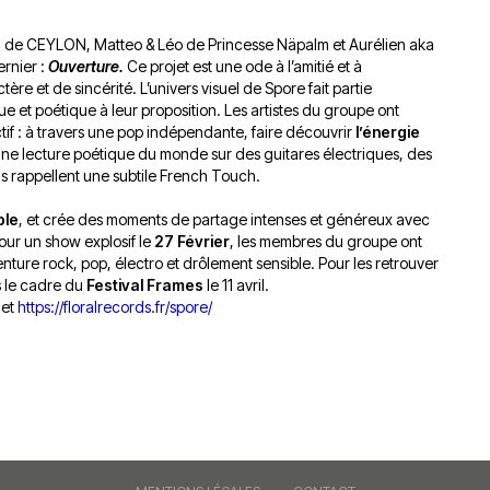
du
découvert
Festival
 de CEYLON, Matteo & Léo de Princesse Näpalm et Aurélien aka
Sud
que
le
rnier :
Ouverture.
Ce projet est une ode à l’amitié et à
avec
j’étais
27
ère et de sincérité. L’univers visuel de Spore fait partie
OgLounis
ma
juin
e et poétique à leur proposition. Les artistes du groupe ont
-
mère
2026
ctif : à travers une pop indépendante, faire découvrir
l’énergie
20.07.2026
!
t une lecture poétique du monde sur des guitares électriques, des
»
us rappellent une subtile French Touch.
-
16.07.2026
ble
, et crée des moments de partage intenses et généreux avec
ur un show explosif le
27 Février
, les membres du groupe ont
ture rock, pop, électro et drôlement sensible. Pour les retrouver
Émissions
Interviews
Chroniques
 le cadre du
Festival Frames
le 11 avril.
Évènements
net
https://floralrecords.fr/spore/