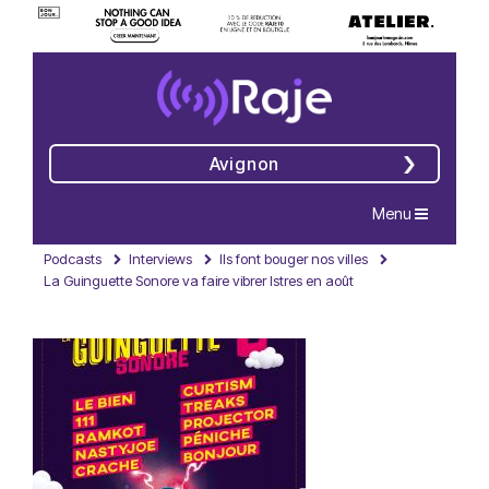
Avignon
Navigation
Menu
Podcasts
Interviews
Ils font bouger nos villes
La Guinguette Sonore va faire vibrer Istres en août