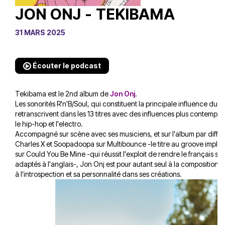
JON ONJ - TEKIBAMA
31 MARS 2025
Écouter le podcast
Tekibama est le 2nd album de
Jon Onj
.
Les sonorités R'n'B/Soul, qui constituent la principale influence du n
retranscrivent dans les 13 titres avec des influences plus contempor
le hip-hop et l'electro.
Accompagné sur scène avec ses musiciens, et sur l'album par différ
Charles X et Soopadoopa sur Multibounce -le titre au groove impla
sur Could You Be Mine -qui réussit l'exploit de rendre le français sex
adaptés à l'anglais-, Jon Onj est pour autant seul à la composition, 
à l'introspection et sa personnalité dans ses créations.