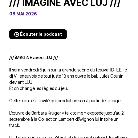
/// IMAGINE AVEC LUJ ///
08 MAI 2026
Écouter le podcast
/// iMAGiNE avec LUJ ///
Il sera vendredi 5 juin sur la grande scène du festival ID-ILE, le
dj Villeneuvois de tout juste 18 ans ouvre le bal. Jules Cousin
devient LUJ.
Et on change les règles du jeu.
Cette fois c’est l’invité qui produit un son à partir de l’image.
L’œuvre de Barbara Kruger « talk to me » exposée jusqu’au 2
septembre à la Collection Lambert d’Avignon lui inspire un
track.
LUJ nous parle de ce qu’il voit et de ce qu’il entend, le rythme,